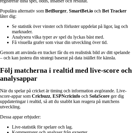
registrerar dina spel, odds, insatser och resultat.
Populära alternativ som
BetBurger
,
SmartBet.io
och
Bet Tracker
låter dig:
Se statistik över vinster och förluster uppdelat på ligor, lag och
marknader.
Analysera vilka typer av spel du lyckas bäst med.
Få visuella grafer som visar din utveckling över tid.
Genom att använda en tracker får du en realistisk bild av ditt spelande
– och kan justera din strategi baserat på data istället för känsla.
Följ matcherna i realtid med live-score och
analysappar
När du spelar på cricket är timing och information avgörande. Live-
score-appar som
Cricbuzz
,
ESPNcricinfo
och
SofaScore
ger dig
uppdateringar i realtid, så att du snabbt kan reagera på matchens
utveckling.
Dessa appar erbjuder:
Live-statistik för spelare och lag.
Kommentarer och analyser från experter.