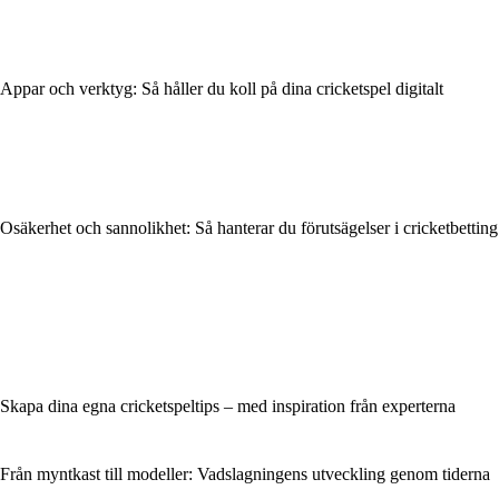
Appar och verktyg: Så håller du koll på dina cricketspel digitalt
Osäkerhet och sannolikhet: Så hanterar du förutsägelser i cricketbetting
Skapa dina egna cricketspeltips – med inspiration från experterna
Från myntkast till modeller: Vadslagningens utveckling genom tiderna