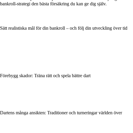
bankroll-strategi den bästa försäkring du kan ge dig själv.
Sätt realistiska mål för din bankroll – och följ din utveckling över tid
Förebygg skador: Träna rätt och spela bättre dart
Dartens många ansikten: Traditioner och turneringar världen över