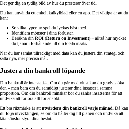
Det ger dig en tydlig bild av hur du presterar över tid.
Du kan använda ett enkelt kalkylblad eller en app. Det viktiga är att du
kan:
Se vilka typer av spel du lyckas bäst med.
Identifiera mönster i dina förluster.
Beräkna din
ROI (Return on Investment)
– alltså hur mycket
du tjänar i förhållande till din totala insats.
När du har samlat tillräckligt med data kan du justera din strategi och
sätta nya, mer precisa mål.
Justera din bankroll löpande
Din bankroll är inte statisk. Om du går med vinst kan du gradvis öka
den – men bara om du samtidigt justerar dina insatser i samma
proportion. Om din bankroll minskar bör du sänka insatserna för att
undvika att förlora allt för snabbt.
Ett bra riktmärke är att
utvärdera din bankroll varje månad
. Då kan
du följa utvecklingen, se om du håller dig till planen och undvika att
låta känslor styra dina beslut.