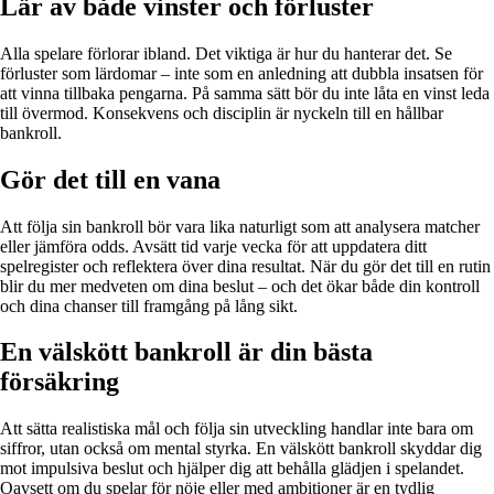
Lär av både vinster och förluster
Alla spelare förlorar ibland. Det viktiga är hur du hanterar det. Se
förluster som lärdomar – inte som en anledning att dubbla insatsen för
att vinna tillbaka pengarna. På samma sätt bör du inte låta en vinst leda
till övermod. Konsekvens och disciplin är nyckeln till en hållbar
bankroll.
Gör det till en vana
Att följa sin bankroll bör vara lika naturligt som att analysera matcher
eller jämföra odds. Avsätt tid varje vecka för att uppdatera ditt
spelregister och reflektera över dina resultat. När du gör det till en rutin
blir du mer medveten om dina beslut – och det ökar både din kontroll
och dina chanser till framgång på lång sikt.
En välskött bankroll är din bästa
försäkring
Att sätta realistiska mål och följa sin utveckling handlar inte bara om
siffror, utan också om mental styrka. En välskött bankroll skyddar dig
mot impulsiva beslut och hjälper dig att behålla glädjen i spelandet.
Oavsett om du spelar för nöje eller med ambitioner är en tydlig