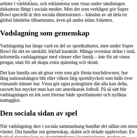
artister i världsklass, och reklamerna som visas under sändningen
diskuteras flitigt i sociala medier. Men det som verkligen gör Super
Bowl speciellt är den sociala dimensionen – känslan av att dela en
global händelse tillsammans, även på andra sidan Atlanten.
Vadslagning som gemenskap
Vadslagning har länge varit en del av sportkulturen, men under Super
Bowl får det en särskild, lekfull karaktär. Många svenskar deltar i små,
informella vadslagningar med vänner eller familj – inte för att vinna
pengar, utan för att skapa extra spänning och skratt.
Det kan handla om att gissa vem som gör första touchdownen, hur
lång nationalsången blir eller vilken färg sportdrycken som hälls över
vinnande tränare har. Vissa gör egna poänglistor där alla kan delta,
oavsett hur mycket man kan om amerikansk fotboll. På så sätt blir
vadslagningen en lek som förenar både sportfantaster och nyfikna
nattugglor.
Den sociala sidan av spel
När vadslagning sker i sociala sammanhang handlar det sällan om stora
vinster. Det handlar om gemenskap, skämt och delade upplevelser. En