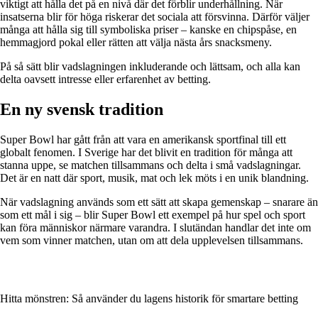
viktigt att hålla det på en nivå där det förblir underhållning. När
insatserna blir för höga riskerar det sociala att försvinna. Därför väljer
många att hålla sig till symboliska priser – kanske en chipspåse, en
hemmagjord pokal eller rätten att välja nästa års snacksmeny.
På så sätt blir vadslagningen inkluderande och lättsam, och alla kan
delta oavsett intresse eller erfarenhet av betting.
En ny svensk tradition
Super Bowl har gått från att vara en amerikansk sportfinal till ett
globalt fenomen. I Sverige har det blivit en tradition för många att
stanna uppe, se matchen tillsammans och delta i små vadslagningar.
Det är en natt där sport, musik, mat och lek möts i en unik blandning.
När vadslagning används som ett sätt att skapa gemenskap – snarare än
som ett mål i sig – blir Super Bowl ett exempel på hur spel och sport
kan föra människor närmare varandra. I slutändan handlar det inte om
vem som vinner matchen, utan om att dela upplevelsen tillsammans.
Hitta mönstren: Så använder du lagens historik för smartare betting