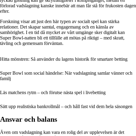
lyckad gissning kan ge skryträttigheter i kompisgänget, medan en
förlorad vadslagning kanske innebär att man får stå för frukosten dagen
efter.
Forskning visar att just den här typen av socialt spel kan stärka
relationer. Det skapar samtal, engagemang och en känsla av
samhörighet. I en tid då mycket av vårt umgänge sker digitalt kan
Super Bowl-natten bli ett tillfälle att mötas på riktigt – med skratt,
tävling och gemensam förväntan.
Hitta mönstren: Så använder du lagens historik för smartare betting
Super Bowl som social händelse: När vadslagning samlar vänner och
familj
Läs matchens rytm – och förutse nästa spel i livebetting
Sätt upp realistiska bankrollmål – och håll fast vid dem hela säsongen
Ansvar och balans
Även om vadslagning kan vara en rolig del av upplevelsen är det