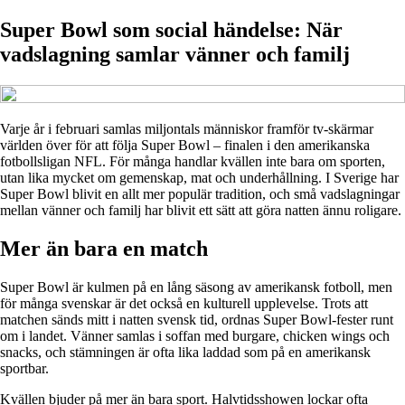
Super Bowl som social händelse: När
vadslagning samlar vänner och familj
Varje år i februari samlas miljontals människor framför tv-skärmar
världen över för att följa Super Bowl – finalen i den amerikanska
fotbollsligan NFL. För många handlar kvällen inte bara om sporten,
utan lika mycket om gemenskap, mat och underhållning. I Sverige har
Super Bowl blivit en allt mer populär tradition, och små vadslagningar
mellan vänner och familj har blivit ett sätt att göra natten ännu roligare.
Mer än bara en match
Super Bowl är kulmen på en lång säsong av amerikansk fotboll, men
för många svenskar är det också en kulturell upplevelse. Trots att
matchen sänds mitt i natten svensk tid, ordnas Super Bowl-fester runt
om i landet. Vänner samlas i soffan med burgare, chicken wings och
snacks, och stämningen är ofta lika laddad som på en amerikansk
sportbar.
Kvällen bjuder på mer än bara sport. Halvtidsshowen lockar ofta